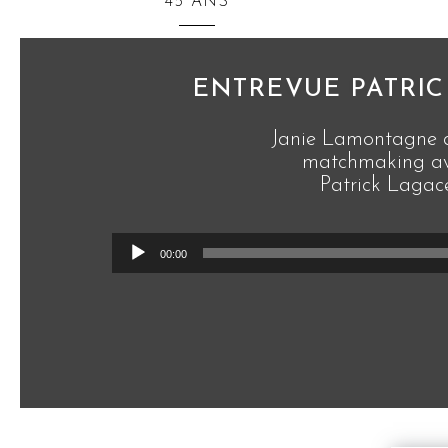
45 ANS
ENTREVUE PATRIC
Janie Lamontagne d
matchmaking a
Patrick Lagac
Lecteur
00:00
audio